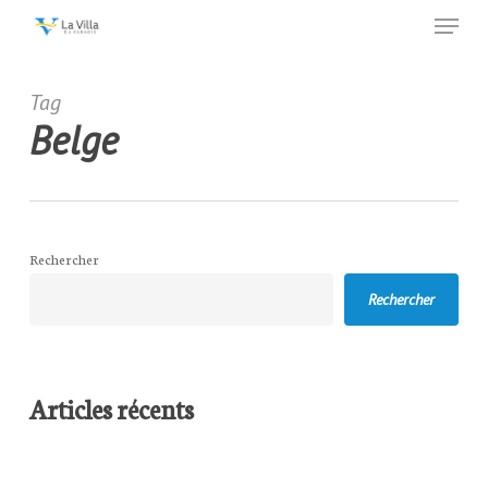
Menu
Skip
to
main
content
Tag
Belge
Rechercher
Rechercher
Articles récents