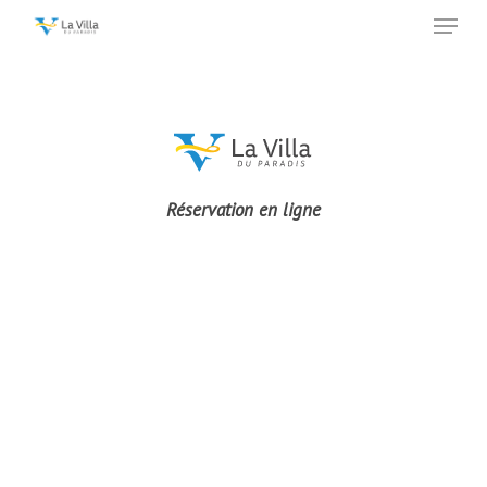
Menu
Skip
to
main
content
Réservation en ligne